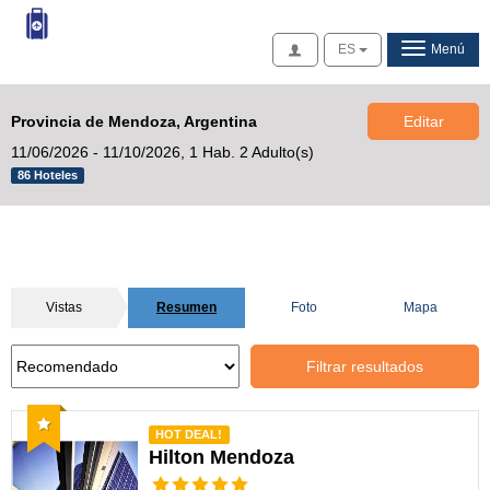
Acceso
ES
Menú
Provincia de Mendoza, Argentina
Editar
11/06/2026 - 11/10/2026,
1 Hab. 2 Adulto(s)
86 Hoteles
Vistas
Resumen
Foto
Mapa
Filtrar resultados
Recomendado
HOT DEAL!
Hilton Mendoza