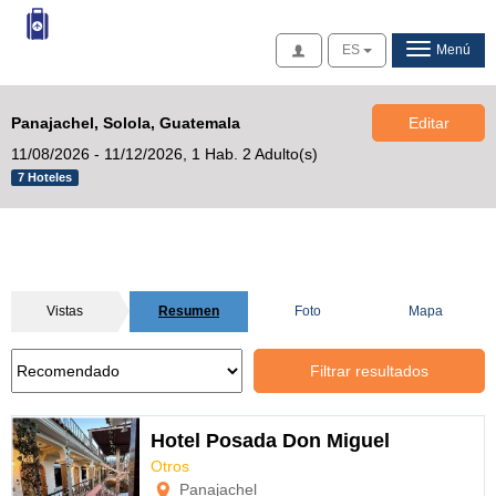
Acceso
ES
Menú
Panajachel, Solola, Guatemala
Editar
11/08/2026 - 11/12/2026,
1 Hab. 2 Adulto(s)
7 Hoteles
Vistas
Resumen
Foto
Mapa
Filtrar resultados
Hotel Posada Don Miguel
Otros
Opciones
Panajachel