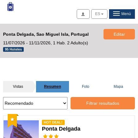
Acceso
ES
Menú
Ponta Delgada, Sao Miguel Isla, Portugal
Editar
11/07/2026 - 11/11/2026,
1 Hab. 2 Adulto(s)
95 Hoteles
Vistas
Resumen
Foto
Mapa
Filtrar resultados
Recomendado
HOT DEAL!
Ponta Delgada