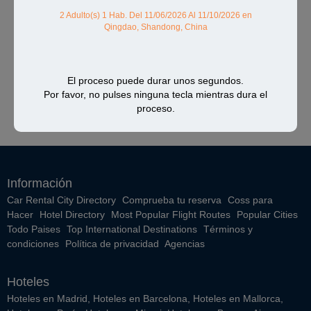
2 Adulto(s) 1 Hab.
Del 11/06/2026 Al 11/10/2026
en
Qingdao, Shandong, China
El proceso puede durar unos segundos.
Por favor, no pulses ninguna tecla mientras dura el
proceso.
Información
Car Rental City Directory
Comprueba tu reserva
Coss para
Hacer
Hotel Directory
Most Popular Flight Routes
Popular Cities
Todo Paises
Top International Destinations
Términos y
condiciones
Política de privacidad
Agencias
Hoteles
Hoteles en Madrid
,
Hoteles en Barcelona
,
Hoteles en Mallorca
,