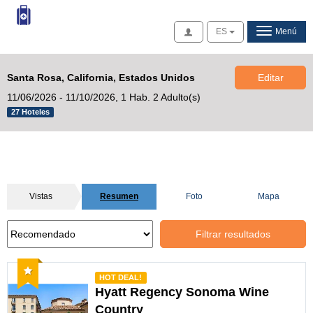
Acceso
ES
Menú
Santa Rosa, California, Estados Unidos
Editar
11/06/2026 - 11/10/2026,
1 Hab. 2 Adulto(s)
27 Hoteles
Vistas
Resumen
Foto
Mapa
Filtrar resultados
Recomendado
HOT DEAL!
Hyatt Regency Sonoma Wine
Country