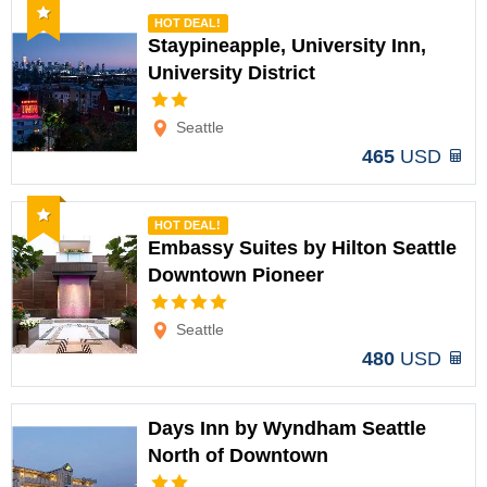
Recomendado
HOT DEAL!
Staypineapple, University Inn,
University District
Opciones
Seattle
465
USD
Recomendado
HOT DEAL!
Embassy Suites by Hilton Seattle
Downtown Pioneer
Opciones
Seattle
480
USD
Days Inn by Wyndham Seattle
North of Downtown
Opciones