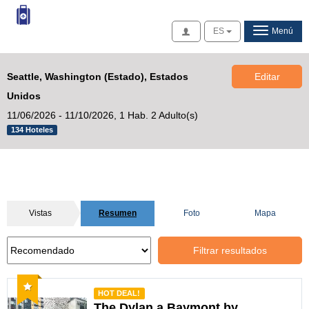
Acceso
ES
Menú
Seattle, Washington (Estado), Estados
Editar
Unidos
11/06/2026 - 11/10/2026,
1 Hab. 2 Adulto(s)
134 Hoteles
Vistas
Resumen
Foto
Mapa
Filtrar resultados
Recomendado
HOT DEAL!
The Dylan a Baymont by