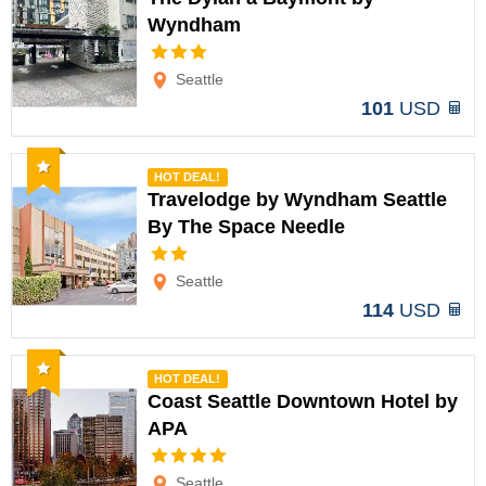
Wyndham
Opciones
Seattle
101
USD
Recomendado
HOT DEAL!
Travelodge by Wyndham Seattle
By The Space Needle
Opciones
Seattle
114
USD
Recomendado
HOT DEAL!
Coast Seattle Downtown Hotel by
APA
Opciones
Seattle