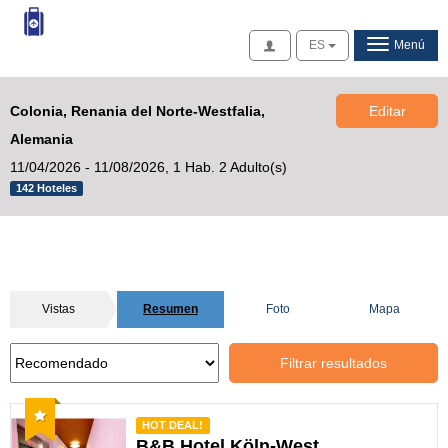
Acceso
ES
Menú
Colonia, Renania del Norte-Westfalia,
Editar
Alemania
11/04/2026 - 11/08/2026,
1 Hab. 2 Adulto(s)
142 Hoteles
Vistas
Resumen
Foto
Mapa
Filtrar resultados
Recomendado
HOT DEAL!
B&B Hotel Köln-West