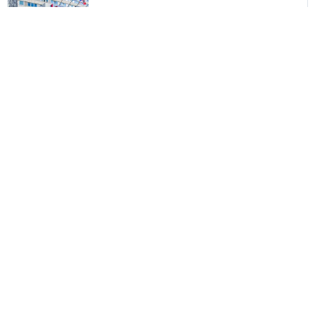
Opciones
Cologne
158
USD
Recomendado
HOT DEAL!
B&B Hotel Köln-Messe
Opciones
Colonia
161
USD
Recomendado
HOT DEAL!
NH Köln Altstadt
Opciones
Köln
172
USD
Recomendado