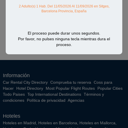
2 Adulto(s) 1 Hab.
Del 11/05/2026 Al 11/09/2026
en Sitges,
Barcelona Provincia, España
El proceso puede durar unos segundos.
Por favor, no pulses ninguna tecla mientras dura el
proceso.
Información
Car Rental City Directory
Comprueba tu reserva
Coss para
Hacer
Hotel Directory
Most Popular Flight Routes
Popular Cities
Todo Paises
Top International Destinations
Términos y
condiciones
Política de privacidad
Agencias
Hoteles
Hoteles en Madrid
,
Hoteles en Barcelona
,
Hoteles en Mallorca
,