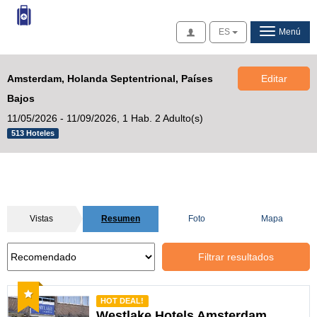
Acceso
ES
Menú
Amsterdam, Holanda Septentrional, Países
Editar
Bajos
11/05/2026 - 11/09/2026,
1 Hab. 2 Adulto(s)
513 Hoteles
Vistas
Resumen
Foto
Mapa
Filtrar resultados
Recomendado
HOT DEAL!
Westlake Hotels Amsterdam