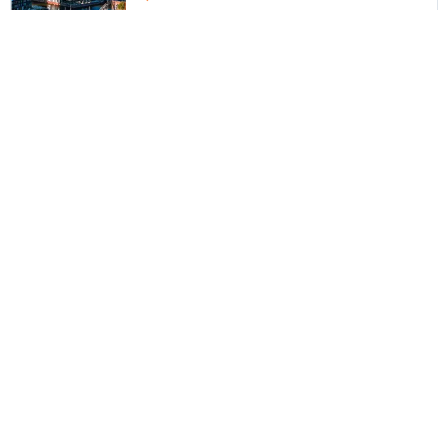
156
USD
Recomendado
HOT DEAL!
Leonardo Hotel Amsterdam
Rembrandtpark
Opciones
Amsterdam
174
USD
Recomendado
HOT DEAL!
Postillion Hotel Amsterdam
Opciones
Amsterdam
176
USD
Recomendado
HOT DEAL!