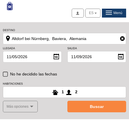
Acceso
ES
Menú
DESTINO
LLEGADA
SALIDA
No he decidido las fechas
HABITACIONES
1
2
Buscar
Más opciones