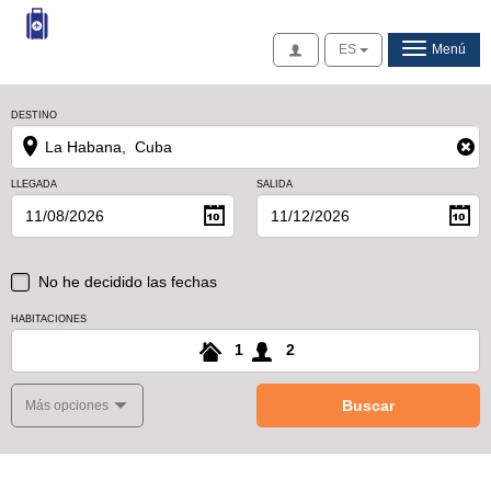
Acceso
ES
Menú
DESTINO
LLEGADA
SALIDA
No he decidido las fechas
HABITACIONES
1
2
Buscar
Más opciones