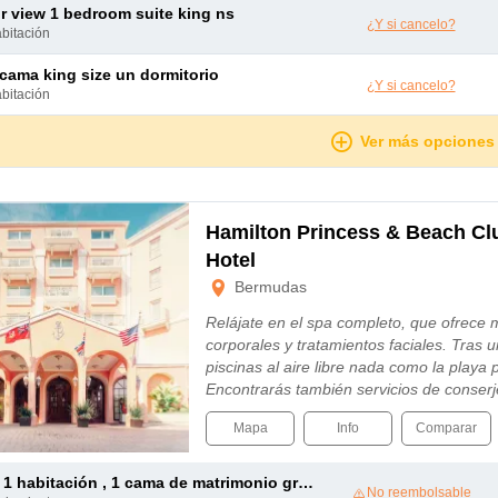
or view 1 bedroom suite king ns
¿Y si cancelo?
abitación
e cama king size un dormitorio
¿Y si cancelo?
abitación
Ver más opciones
Hamilton Princess & Beach Clu
Hotel
Bermudas
Relájate en el spa completo, que ofrece 
corporales y tratamientos faciales. Tras 
piscinas al aire libre nada como la playa
Encontrarás también servicios de conserj
Mapa
Info
Comparar
1 habitación , 1 cama de matrimonio grande y 1 sofá cama doble
No reembolsable