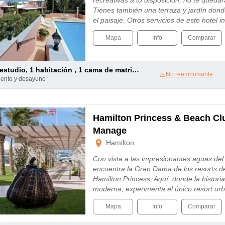
recreativas a tu disposición, no te quedar
Tienes también una terraza y jardín dond
el paisaje. Otros servicios de este hotel
Mapa
Info
Comparar
tudio, 1 habitación , 1 cama de matrimonio grande y 1 sofá cama doble
No reembolsable
miento y desayuno
Hamilton Princess & Beach Clu
Manage
Hamilton
Con vista a las impresionantes aguas del
encuentra la Gran Dama de los resorts d
Hamilton Princess. Aquí, donde la historia
moderna, experimenta el único resort ur
Mapa
Info
Comparar