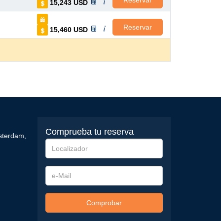
Reservar
15,243
USD
Reservar
15,460
USD
Comprueba tu reserva
sterdam
,
Localizador
e-
Mail
Comprobar