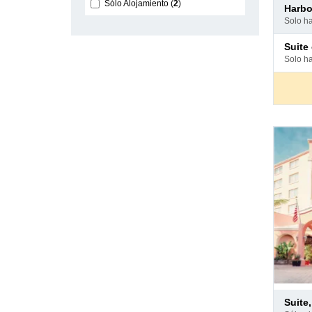
Pago
Sólo Alojamiento
2
harb
en
solo h
hotel
Pago
suit
en
solo h
hotel
Pago
suite, 
en