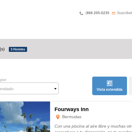
Phone
Boletín 
(
866 205-0235
Suscríbet
o(s)
3 Hoteles
 por
endado
Vista extendida
Fourways Inn
Bermudas
Con una piscina al aire libre y muchas otr