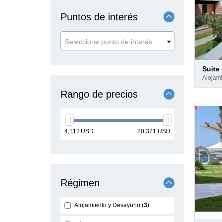
Puntos de interés
Seleccione punto de interés
Pago
suite es
en
aloja
hotel
Rango de precios
min
max
4,112
USD
20,371
USD
price
price
Régimen
Alojamiento y Desayuno
3