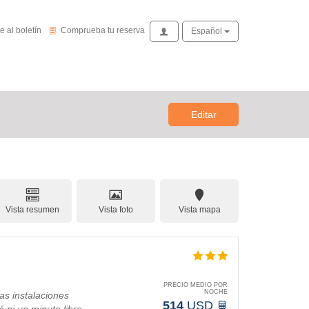
de novedades
Comprueba tu reserva
e al boletín
Comprueba tu reserva
Acceso
Español
Editar
Vista resumen
Vista foto
Vista mapa
PRECIO MEDIO POR
NOCHE
as instalaciones
514
USD