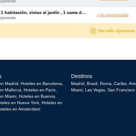
lojamiento
 habitación, vistas al jardín , 1 cama de matrimonio grande y 1 sofá cama doble
No reembolsable
lojamiento
Ver más opciones
s
Destinos
en Madrid
,
Hoteles en Barcelona
,
Madrid
,
Brasil
,
Roma
,
Caribe
,
Am
en Mallorca
,
Hoteles en París
,
Miami
,
Las Vegas
,
San Francisco
en Miami
,
Hoteles en Buenos
teles en Nueva York
,
Hoteles en
oteles en Amsterdam