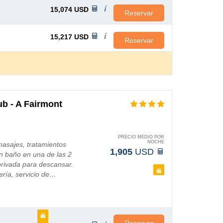
15,074
USD
Reservar
15,217
USD
Reservar
b - A Fairmont
PRECIO MEDIO POR
NOCHE
masajes, tratamientos
1,905
USD
un baño en una de las 2
 privada para descansar.
ería, servicio de…