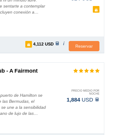
á ni un minuto libre.
e sentarte a contemplar
 incluyen conexión a…
4,112
USD
Reservar
b - A Fairmont
PRECIO MEDIO POR
NOCHE
 puerto de Hamilton se
1,884
USD
e las Bermudas, el
 se une a la sensibilidad
bano de lujo de las…