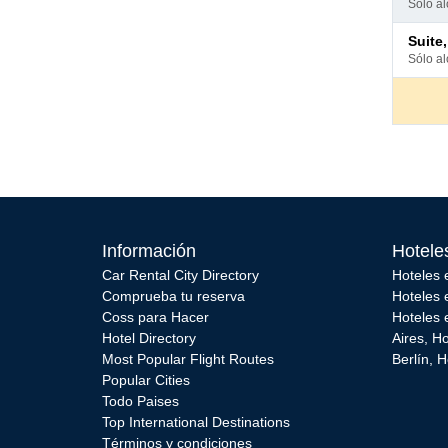
sólo a
hotel
Pago
suite, 1
en
sólo a
hotel
Información
Hotele
Car Rental City Directory
Hoteles 
Comprueba tu reserva
Hoteles 
Coss para Hacer
Hoteles 
Hotel Directory
Aires
,
Ho
Most Popular Flight Routes
Berlín
,
H
Popular Cities
Todo Paises
Top International Destinations
Términos y condiciones