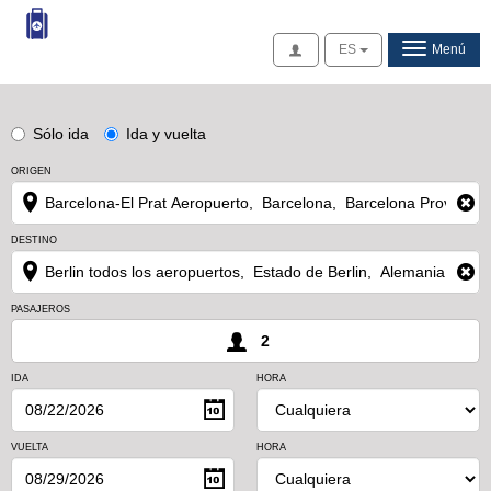
Acceso
ES
Menú
Sólo ida
Ida y vuelta
ORIGEN
DESTINO
PASAJEROS
2
IDA
HORA
VUELTA
HORA