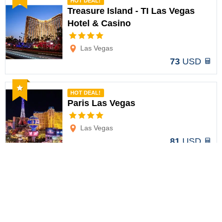
HOT DEAL!
Treasure Island - TI Las Vegas
Hotel & Casino
Opciones
Las Vegas
73
USD
Recomendado
HOT DEAL!
Paris Las Vegas
Opciones
Las Vegas
81
USD
Recomendado
HOT DEAL!
The Grandview at Las Vegas
Opciones
Las Vegas
88
USD