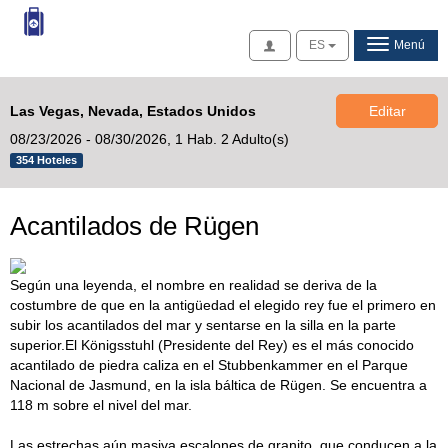
Acceso
ES
Menú
Las Vegas, Nevada, Estados Unidos
Editar
08/23/2026 - 08/30/2026,
1 Hab. 2 Adulto(s)
354 Hoteles
Acantilados de Rügen
Según una leyenda, el nombre en realidad se deriva de la
costumbre de que en la antigüedad el elegido rey fue el primero en
subir los acantilados del mar y sentarse en la silla en la parte
superior.El Königsstuhl (Presidente del Rey) es el más conocido
acantilado de piedra caliza en el Stubbenkammer en el Parque
Nacional de Jasmund, en la isla báltica de Rügen. Se encuentra a
118 m sobre el nivel del mar.
Las estrechas aún masiva escalones de granito, que conducen a la