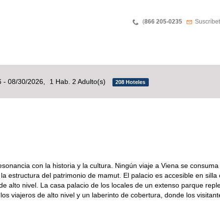
Phone
Boletín 
(
866 205-0235
Suscríbet
 - 08/30/2026,
1 Hab. 2 Adulto(s)
208 Hoteles
ancia con la historia y la cultura. Ningún viaje a Viena se consuma si
a estructura del patrimonio de mamut. El palacio es accesible en silla
s de alto nivel. La casa palacio de los locales de un extenso parque re
s viajeros de alto nivel y un laberinto de cobertura, donde los visitan