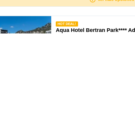
mendado
HOT DEAL!
Aqua Hotel Bertran Park**** Ad
Recommended
Lloret De Mar
Situado en una tranquila zona céntrica de
hotel familiar se encuentra a tan solo 350
Ofrece 147 habitaciones, incluyendo 15 J
Suites Premium. Los huéspedes pueden di
cafetería, un restaurante con servicio de b
Mapa
Info
Comparar
le design
¿Y si cancelo?
miento y desayuno
le design
¿Y si cancelo?
abitación
Ver más opciones