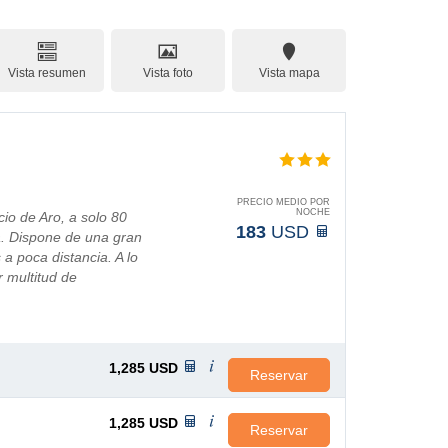
Vista resumen
Vista foto
Vista mapa
PRECIO MEDIO POR
NOCHE
cio de Aro, a solo 80
183
USD
a. Dispone de una gran
 a poca distancia. A lo
r multitud de
 la red de t...
1,285
USD
Reservar
1,285
USD
Reservar