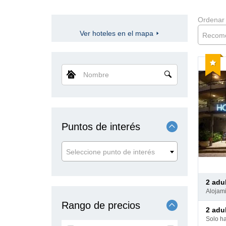
Ordenar
Ver hoteles en el mapa
Recom
Reco
Nombre
Puntos de interés
Seleccione punto de interés
Pago
2 adu
en
aloja
hotel
Rango de precios
Pago
2 adu
en
solo h
hotel