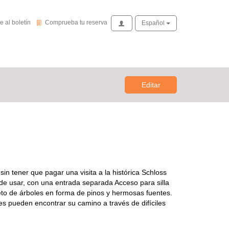
de novedades
Comprueba tu reserva
e al boletín
Comprueba tu reserva
Acceso
Español
Editar
n tener que pagar una visita a la histórica Schloss
 de usar, con una entrada separada Acceso para silla
pleto de árboles en forma de pinos y hermosas fuentes.
tes pueden encontrar su camino a través de difíciles