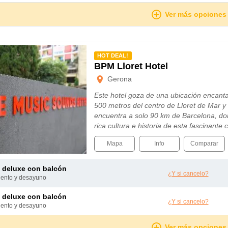
Ver más opciones
mendado
HOT DEAL!
BPM Lloret Hotel
Gerona
Este hotel goza de una ubicación encant
500 metros del centro de Lloret de Mar y d
encuentra a solo 90 km de Barcelona, do
rica cultura e historia de esta fascinante 
un diseño encantador que invita a los...
Mapa
Info
Comparar
e deluxe con balcón
¿Y si cancelo?
miento y desayuno
e deluxe con balcón
¿Y si cancelo?
miento y desayuno
Ver más opciones