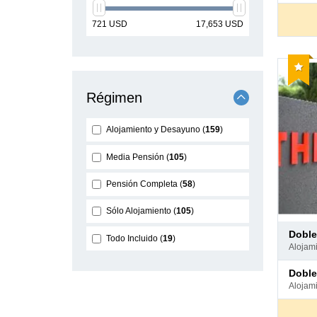
min
max
721
USD
17,653
USD
price
price
Reco
Régimen
Alojamiento y Desayuno
159
Media Pensión
105
Pensión Completa
58
Sólo Alojamiento
105
Pago
dobl
Todo Incluido
19
en
aloja
hotel
Pago
dobl
en
aloja
hotel