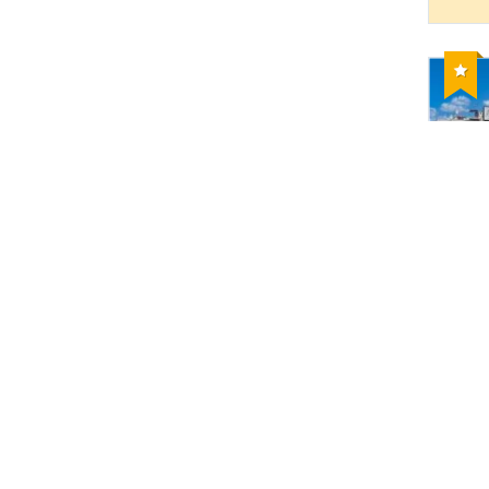
Reco
Pago
doub
en
aloja
hotel
Pago
doub
en
solo h
hotel