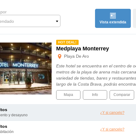
 por
endado
Vista extendida
mendado
HOT DEAL!
Medplaya Monterrey
Playa De Aro
Este hotel se encuentra en el centro de o
metros de la playa de arena más cercan
variedad de tiendas, bares y restaurantes
largo de la Costa Brava, podrás encontra
atracciones y actividades. La conexión con
Mapa
Info
Comparar
ltos
¿Y si cancelo?
miento y desayuno
ltos
¿Y si cancelo?
abitación