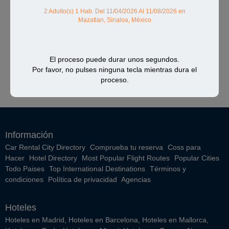
2 Adulto(s) 1 Hab.
Del 11/04/2026 Al 11/08/2026
en
Mazatlan, Sinaloa, México
El proceso puede durar unos segundos.
Por favor, no pulses ninguna tecla mientras dura el
proceso.
Información
Car Rental City Directory
Comprueba tu reserva
Coss para
Hacer
Hotel Directory
Most Popular Flight Routes
Popular Cities
Todo Paises
Top International Destinations
Términos y
condiciones
Política de privacidad
Agencias
Hoteles
Hoteles en Madrid
,
Hoteles en Barcelona
,
Hoteles en Mallorca
,