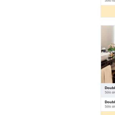
solo h
hotel
Pago
doub
en
sólo a
hotel
Pago
doub
en
sólo a
hotel