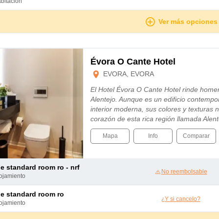
abitación
Ver más opciones
Évora O Cante Hotel
EVORA, EVORA
El Hotel Évora O Cante Hotel rinde homena
Alentejo. Aunque es un edificio contemp
interior moderna, sus colores y texturas 
corazón de esta rica región llamada Alent
Mapa
Info
Comparar
le standard room ro - nrf
No reembolsable
lojamiento
le standard room ro
¿Y si cancelo?
lojamiento