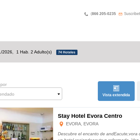
Phone
Boletín 
(
866 205-0235
Suscríbet
1/2026,
1 Hab. 2 Adulto(s)
74 Hoteles
 por
endado
Vista extendida
Stay Hotel Evora Centro
EVORA, EVORA
Descubre el encanto de andEacute;vora 