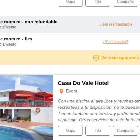
Mapa
Info
Comparar
le room ro - non refundable
No reembolsable
lojamiento
le room ro - flex
¿Y si cancelo?
lojamiento
Ver más opciones
Casa Do Vale Hotel
Evora
Con una piscina al aire libre y muchas otr
recreativas a tu disposición, no te quedar
Tienes también una terraza y jardín dond
el paisaje. Otros servicios de este hotel
Mapa
Info
Comparar