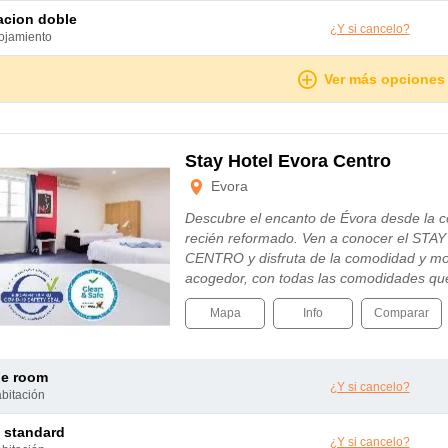
tacion doble
¿Y si cancelo?
lojamiento
Ver más opciones
Stay Hotel Evora Centro
Evora
Descubre el encanto de Évora desde la 
recién reformado. Ven a conocer el S
CENTRO y disfruta de la comodidad y mo
acogedor, con todas las comodidades qu
Mapa
Info
Comparar
le room
¿Y si cancelo?
abitación
e standard
¿Y si cancelo?