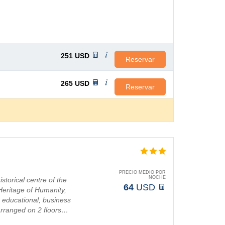
251
USD
Reservar
265
USD
Reservar
PRECIO MEDIO POR
NOCHE
storical centre of the
64
USD
Heritage of Humanity,
l, educational, business
 arranged on 2 floors…