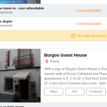
le room ro - non refundable
No reembolsable
lojamiento
to duplo
No reembolsable
lojamiento
Ver más opciones
Burgos Guest House
Evora
With a stay at Burgos Guest House in Evora
minute walk of Evora Cathedral and Praca
guesthouse is 0. 1 mi (0. 2 km) from Ev
(0. 2 km) from Convento dos Loios. Take
Mapa
Info
Comparar
le or twin room