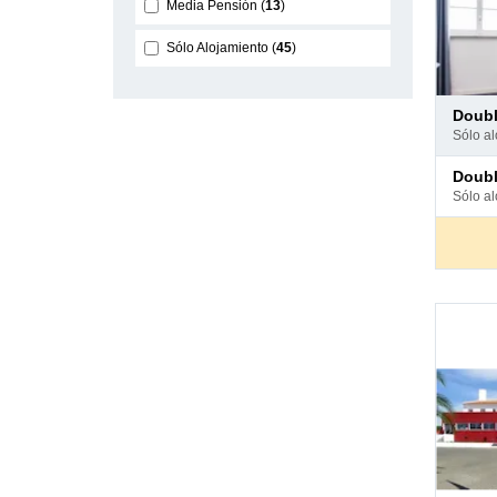
Media Pensión
13
Sólo Alojamiento
45
Pago
doub
en
sólo a
hotel
Pago
doub
en
sólo a
hotel