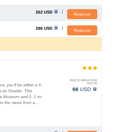
262
USD
Reservar
286
USD
Reservar
PRECIO MEDIO POR
NOCHE
, you'll be within a 5-
66
USD
 do Giraldo. This
ora Museum and 0. 1 mi
 in the views from a…