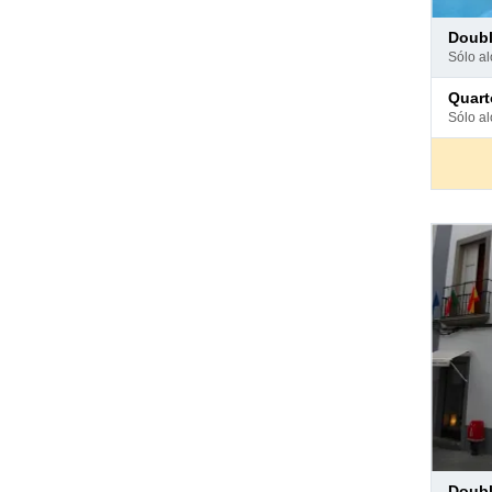
Pago
doub
en
sólo a
hotel
Pago
quar
en
sólo a
hotel
Pago
doub