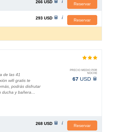
266
USD
Reservar
293
USD
Reservar
PRECIO MEDIO POR
NOCHE
a de las 41
67
USD
ón wifi gratis te
más, podrás disfrutar
on ducha y bañera…
268
USD
Reservar