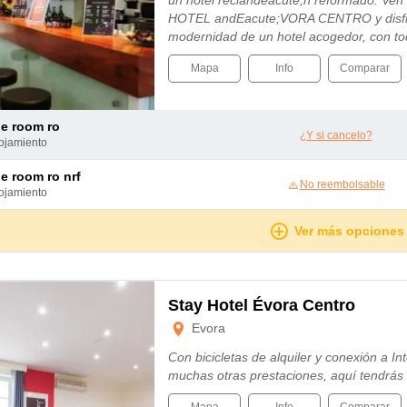
un hotel reciandeacute;n reformado. Ven
HOTEL andEacute;VORA CENTRO y disfru
modernidad de un hotel acogedor, con 
Mapa
Info
Comparar
le room ro
¿Y si cancelo?
lojamiento
le room ro nrf
No reembolsable
lojamiento
Ver más opciones
Stay Hotel Évora Centro
Evora
Con bicicletas de alquiler y conexión a Inte
muchas otras prestaciones, aquí tendrás 