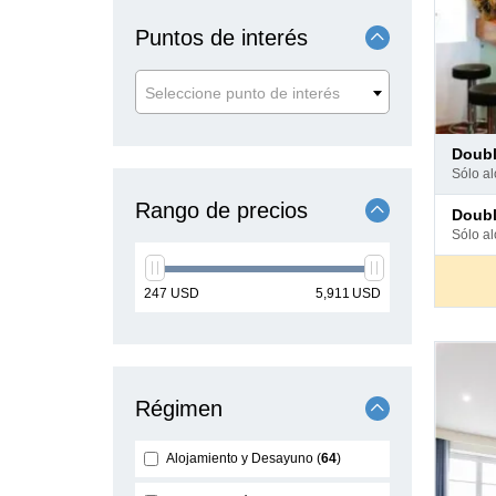
Puntos de interés
Seleccione punto de interés
Pago
doub
en
sólo a
hotel
Pago
Rango de precios
doub
en
sólo a
hotel
min
max
247
USD
5,911
USD
price
price
Régimen
Alojamiento y Desayuno
64