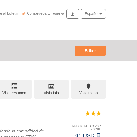
de novedades
Comprueba tu reserva
e al boletín
Comprueba tu reserva
Acceso
Español
Editar
Vista resumen
Vista foto
Vista mapa
PRECIO MEDIO POR
NOCHE
desde la comodidad de
61
USD