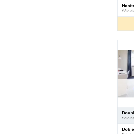
Pago
habi
en
sólo a
hotel
Pago
doub
en
solo h
hotel
Pago
dobl
en