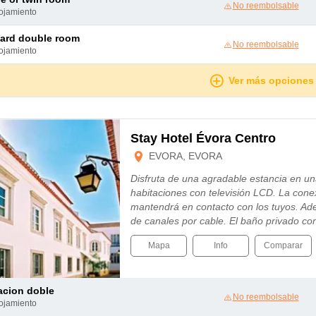
No reembolsable
lojamiento
dard double room
No reembolsable
lojamiento
Ver más opciones
Stay Hotel Évora Centro
EVORA, EVORA
Disfruta de una agradable estancia en un
habitaciones con televisión LCD. La conexi
mantendrá en contacto con los tuyos. Ade
de canales por cable. El baño privado c
Mapa
Info
Comparar
tacion doble
No reembolsable
lojamiento