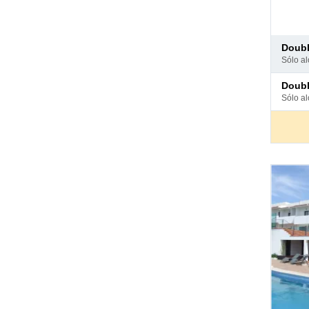
Pago
doub
en
sólo a
hotel
Pago
doub
en
sólo a
hotel