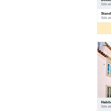
en
sólo a
hotel
Pago
stan
en
sólo a
hotel
Pago
habi
en
sólo a
hotel