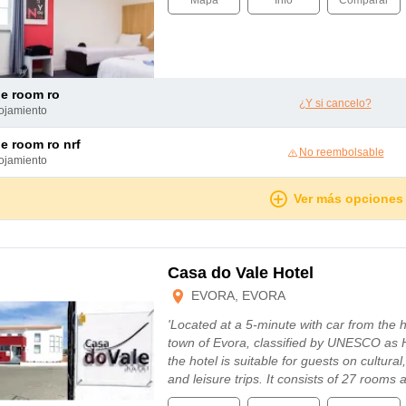
Mapa
Info
Comparar
le room ro
¿Y si cancelo?
lojamiento
le room ro nrf
No reembolsable
lojamiento
Ver más opciones
Casa do Vale Hotel
EVORA, EVORA
'Located at a 5-minute with car from the hi
town of Evora, classified by UNESCO as 
the hotel is suitable for guests on cultura
and leisure trips. It consists of 27 rooms