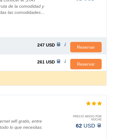
 a conocer el STAY
ta de la comodidad y
todas las comodidades…
247
USD
Reservar
261
USD
Reservar
PRECIO MEDIO POR
NOCHE
rnet wifi gratis, entre
62
USD
todo lo que necesitas.