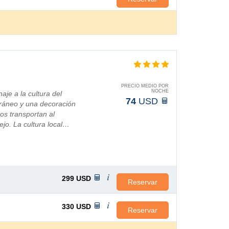
PRECIO MEDIO POR
NOCHE
je a la cultura del
74
USD
oráneo y una decoración
nos transportan al
ejo. La cultura local…
299
USD
Reservar
330
USD
Reservar