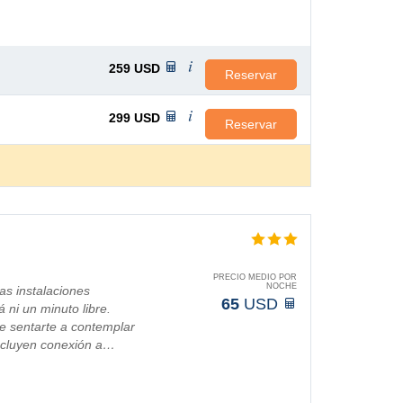
259
USD
Reservar
299
USD
Reservar
PRECIO MEDIO POR
NOCHE
as instalaciones
65
USD
á ni un minuto libre.
e sentarte a contemplar
 incluyen conexión a…