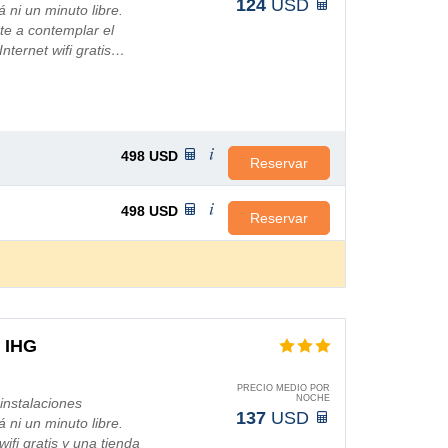
124
USD
á ni un minuto libre.
te a contemplar el
nternet wifi gratis…
498
USD
Reservar
498
USD
Reservar
y IHG
PRECIO MEDIO POR
NOCHE
 instalaciones
137
USD
á ni un minuto libre.
ifi gratis y una tienda