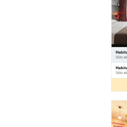
Pago
habit
en
sólo a
hotel
Pago
habita
en
sólo a
hotel