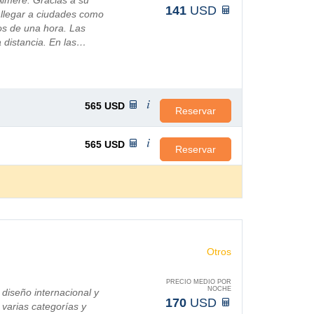
Almere. Gracias a su
141
USD
 llegar a ciudades como
s de una hora. Las
a distancia. En las…
565
USD
Reservar
565
USD
Reservar
Otros
PRECIO MEDIO POR
NOCHE
diseño internacional y
170
USD
varias categorías y