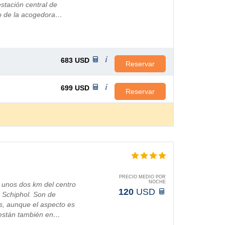
estación central de
ro de la acogedora…
683
USD
Reservar
699
USD
Reservar
PRECIO MEDIO POR
NOCHE
a unos dos km del centro
120
USD
 Schiphol. Son de
, aunque el aspecto es
 están también en…