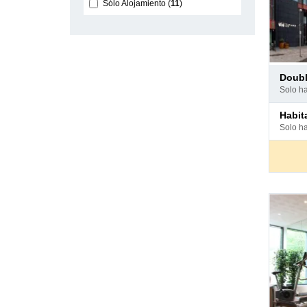
Sólo Alojamiento
11
Pago
doub
en
solo h
hotel
Pago
habi
en
solo h
hotel