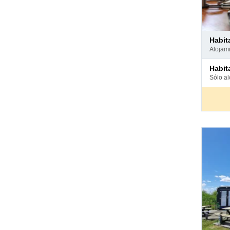
Pago
habit
en
aloja
hotel
Pago
habit
en
sólo a
hotel