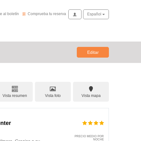
de novedades
Comprueba tu reserva
e al boletín
Comprueba tu reserva
Acceso
Español
Editar
Vista resumen
Vista foto
Vista mapa
nter
PRECIO MEDIO POR
NOCHE