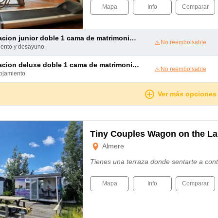
Mapa
Info
Comparar
acion junior doble 1 cama de matrimonio grande
No reembolsable
miento y desayuno
acion deluxe doble 1 cama de matrimonio grande
No reembolsable
lojamiento
Ver más opciones
Tiny Couples Wagon on the La
Almere
Tienes una terraza donde sentarte a cont
Mapa
Info
Comparar