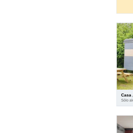
Pago
casa
en
sólo a
hotel