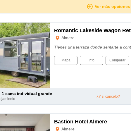
Ver más opciones
Romantic Lakeside Wagon Ret
Almere
Tienes una terraza donde sentarte a cont
Mapa
Info
Comparar
 , 1 cama individual grande
¿Y si cancelo?
lojamiento
Bastion Hotel Almere
Almere