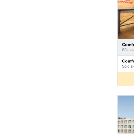
Pago
comf
en
sólo a
hotel
Pago
comf
en
sólo a
hotel