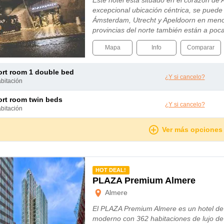
Este hotel está situado en el corazón de 
excepcional ubicación céntrica, se puede
Ámsterdam, Utrecht y Apeldoorn en meno
provincias del norte también están a poc
Mapa
Info
Comparar
ort room 1 double bed
¿Y si cancelo?
abitación
ort room twin beds
¿Y si cancelo?
abitación
Ver más opciones
mendado
HOT DEAL!
PLAZA Premium Almere
Almere
El PLAZA Premium Almere es un hotel de 
moderno con 362 habitaciones de lujo de 