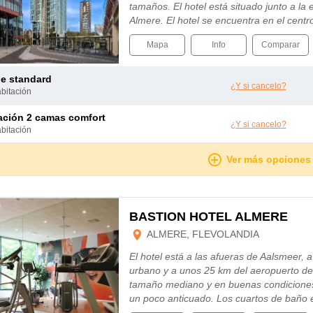
tamaños. El hotel está situado junto a la 
Almere. El hotel se encuentra en el cent
Mapa
Info
Comparar
le standard
¿Y si cancelo?
abitación
tación 2 camas comfort
¿Y si cancelo?
abitación
Ver más opciones
BASTION HOTEL ALMERE
ALMERE, FLEVOLANDIA
El hotel está a las afueras de Aalsmeer, 
urbano y a unos 25 km del aeropuerto de
tamaño mediano y en buenas condiciones
un poco anticuado. Los cuartos de baño