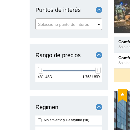
Puntos de interés
Seleccione punto de interés
Pago
comf
en
solo h
hotel
Rango de precios
Pago
comf
en
solo h
hotel
min
max
481
USD
1,753
USD
price
price
Reco
Régimen
Alojamiento y Desayuno
10