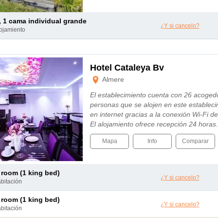
 , 1 cama individual grande
¿Y si cancelo?
lojamiento
Hotel Cataleya Bv
Almere
El establecimiento cuenta con 26 acogedo
personas que se alojen en este establec
en internet gracias a la conexión Wi-Fi de
El alojamiento ofrece recepción 24 hora
Mapa
Info
Comparar
c room (1 king bed)
¿Y si cancelo?
abitación
c room (1 king bed)
¿Y si cancelo?
abitación