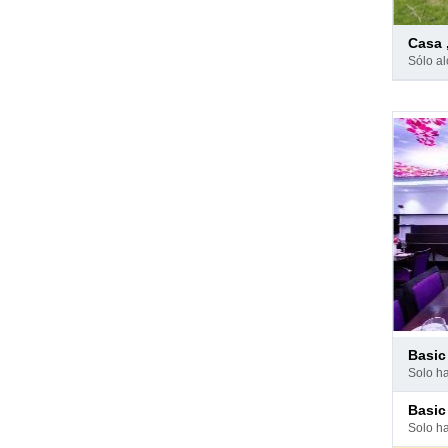
Pago
casa
en
sólo a
hotel
Pago
basi
en
solo h
hotel
Pago
basi
en
solo h
hotel