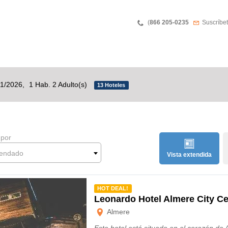
Phone
Boletín 
(
866 205-0235
Suscríbet
11/2026,
1 Hab. 2 Adulto(s)
13 Hoteles
 por
endado
Vista extendida
mendado
HOT DEAL!
Leonardo Hotel Almere City Ce
Almere