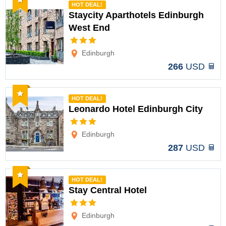
HOT DEAL!
Staycity Aparthotels Edinburgh
West End
Opciones
Edinburgh
266
USD
Recomendado
HOT DEAL!
Leonardo Hotel Edinburgh City
Opciones
Edinburgh
287
USD
Recomendado
HOT DEAL!
Stay Central Hotel
Opciones
Edinburgh