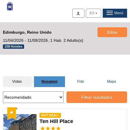
Acceso
ES
Menú
Edimburgo, Reino Unido
Editar
11/04/2026 - 11/08/2026,
1 Hab. 2 Adulto(s)
238 Hoteles
Vistas
Resumen
Foto
Mapa
Filtrar resultados
Recomendado
HOT DEAL!
Ten Hill Place