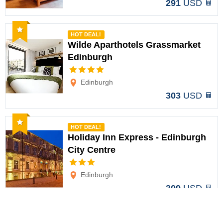
291
USD
Recomendado
HOT DEAL!
Wilde Aparthotels Grassmarket
Edinburgh
Opciones
Edinburgh
303
USD
Recomendado
HOT DEAL!
Holiday Inn Express - Edinburgh
City Centre
Opciones
Edinburgh
309
USD
Recomendado
HOT DEAL!