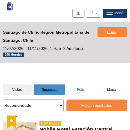
Acceso
ES
Menú
Santiago de Chile, Región Metropolitana de
Editar
Santiago, Chile
11/07/2026 - 11/11/2026,
1 Hab. 2 Adulto(s)
240 Hoteles
Vistas
Resumen
Foto
Mapa
Filtrar resultados
Recomendado
HOT DEAL!
Nobile Hotel Estación Central