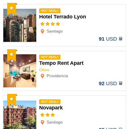
Recomendado
HOT DEAL!
Hotel Terrado Lyon
Opciones
Santiago
91
USD
Recomendado
HOT DEAL!
Tempo Rent Apart
Otros
Opciones
Providencia
92
USD
Recomendado
HOT DEAL!
Novapark
Opciones
Santiago