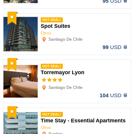
95
USD
Recomendado
HOT DEAL!
Spot Suites
Otros
Opciones
Santiago De Chile
99
USD
Recomendado
HOT DEAL!
Torremayor Lyon
Opciones
Santiago De Chile
104
USD
Recomendado
HOT DEAL!
Time Stay - Essential Apartments
Otros
Opciones
Santigo