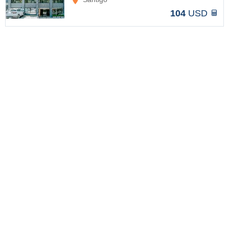
104
USD
Recomendado
HOT DEAL!
Novotel Santiago Vitacura
Opciones
Santiago
104
USD
Recomendado
HOT DEAL!
Novotel Santiago Las Condes
Opciones
Santiago
112
USD
Recomendado
HOT DEAL!
Time Select - Elegant Apartments