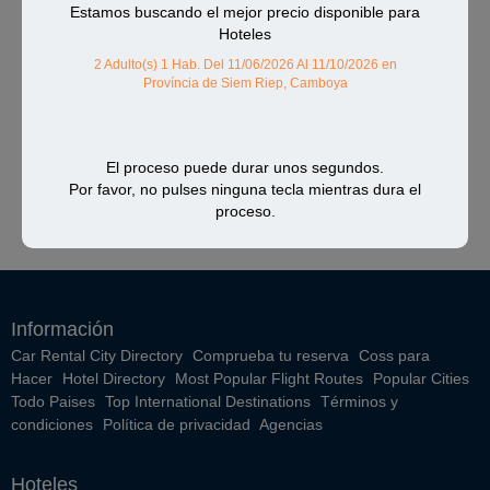
Estamos buscando el mejor precio disponible para
Hoteles
2 Adulto(s) 1 Hab.
Del 11/06/2026 Al 11/10/2026
en
Província de Siem Riep, Camboya
El proceso puede durar unos segundos.
Por favor, no pulses ninguna tecla mientras dura el
proceso.
Información
Car Rental City Directory
Comprueba tu reserva
Coss para
Hacer
Hotel Directory
Most Popular Flight Routes
Popular Cities
Todo Paises
Top International Destinations
Términos y
condiciones
Política de privacidad
Agencias
Hoteles