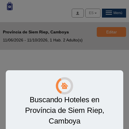
Acceso
ES
Menú
Província de Siem Riep, Camboya
Editar
11/06/2026 - 11/10/2026,
1 Hab. 2 Adulto(s)
Buscando Hoteles en
Província de Siem Riep,
Camboya