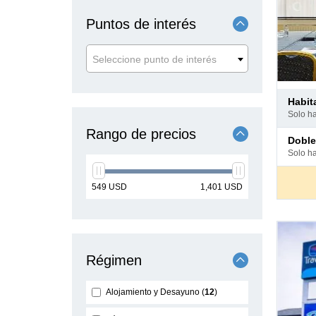
Puntos de interés
Seleccione punto de interés
Pago
habi
en
solo h
hotel
Rango de precios
Pago
dobl
en
solo h
hotel
min
max
549
USD
1,401
USD
price
price
Régimen
Alojamiento y Desayuno
12