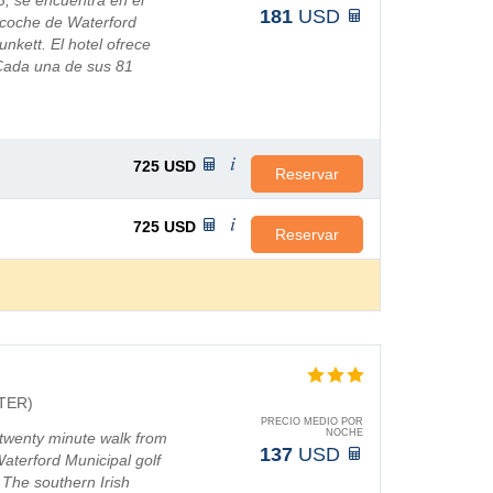
8, se encuentra en el
181
USD
 coche de Waterford
unkett. El hotel ofrece
 Cada una de sus 81
 pelo, ...
725
USD
Reservar
725
USD
Reservar
TER)
PRECIO MEDIO POR
NOCHE
 twenty minute walk from
137
USD
Waterford Municipal golf
 The southern Irish