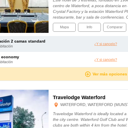
Este hotel de 3 estrellas, fundado en 199
centro de Waterford, a poca distancia en
Crystal Factory y la estación Waterford Pl
restaurante, bar y sala de conferencias.
habitaciones está equipada con secador de
Mapa
Info
Comparar
tación 2 camas standard
¿Y si cancelo?
abitación
e economy
¿Y si cancelo?
abitación
Ver más opciones
Travelodge Waterford
WATERFORD, WATERFORD (MUNS
Travelodge Waterford is ideally located a
the city centre. Waterford Golf Club and 
clubs are both within 4 km from the hotel.