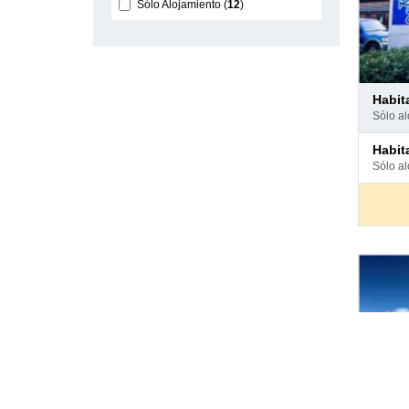
Sólo Alojamiento
12
Pago
habi
en
sólo a
hotel
Pago
habi
en
sólo a
hotel