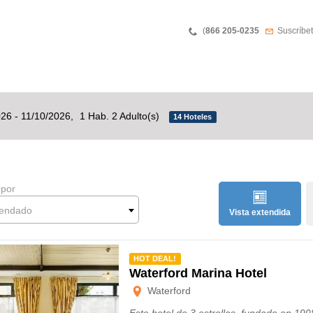
Phone
Boletín 
(
866 205-0235
Suscríbet
026 - 11/10/2026,
1 Hab. 2 Adulto(s)
14 Hoteles
 por
endado
Vista extendida
mendado
HOT DEAL!
Waterford Marina Hotel
Waterford