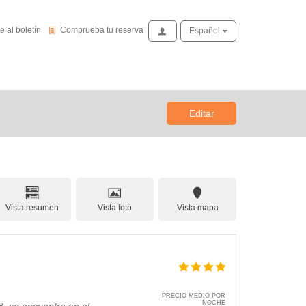
de novedades
Comprueba tu reserva
e al boletín
Comprueba tu reserva
Acceso
Español
Editar
Vista resumen
Vista foto
Vista mapa
PRECIO MEDIO POR
NOCHE