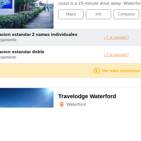
coast is a 15-minute drive away. Waterford
medieval city, featuring Waterford Crys...
Mapa
Info
Comparar
tacion estandar 2 camas individuales
¿Y si cancelo?
lojamiento
tacion estandar doble
¿Y si cancelo?
lojamiento
Ver más opciones
Travelodge Waterford
Waterford
Este hotel urbano está idealmente situad
visitantes Waterford Glass y del centro d
encontrarás numerosas tiendas, restauran
El transporte público está a unos 5 minuto
Rosslare se encuentra a 40 minutos en co