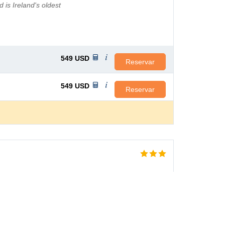
 is Ireland's oldest
549
USD
Reservar
549
USD
Reservar
PRECIO MEDIO POR
NOCHE
o cerca del centro de
145
USD
e la ciudad, donde
tes, pubs y discotecas.
s a pie, y el puerto de
che. ...