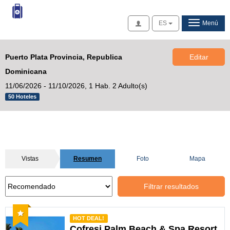
Acceso
ES
Menú
Puerto Plata Provincia, Republica
Editar
Dominicana
11/06/2026 - 11/10/2026,
1 Hab. 2 Adulto(s)
50 Hoteles
Vistas
Resumen
Foto
Mapa
Filtrar resultados
Recomendado
HOT DEAL!
Cofresi Palm Beach & Spa Resort