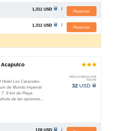
1,311
USD
Reservar
1,311
USD
Reservar
, Acapulco
PRECIO MEDIO POR
NOCHE
O Hotel Los Caracoles
32
USD
orum de Mundo Imperial
a 7. 8 km de Playa
isfruta de las opciones…
128
USD