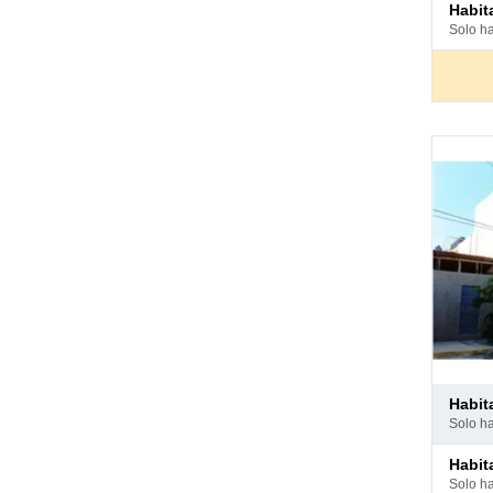
Pago
habi
en
solo h
hotel
Pago
habi
en
solo h
hotel
Pago
habi
en
solo h