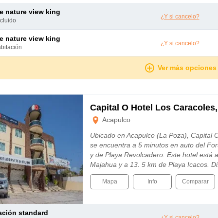
xe nature view king
¿Y si cancelo?
ncluido
xe nature view king
¿Y si cancelo?
abitación
Ver más opciones
Capital O Hotel Los Caracoles
Acapulco
Ubicado en Acapulco (La Poza), Capital 
se encuentra a 5 minutos en auto del F
y de Playa Revolcadero. Este hotel está 
Majahua y a 13. 5 km de Playa Icacos. D
Mapa
Info
Comparar
tación standard
¿Y si cancelo?