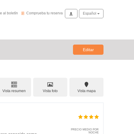
de novedades
Comprueba tu reserva
e al boletín
Comprueba tu reserva
Acceso
Español
Editar
Vista resumen
Vista foto
Vista mapa
PRECIO MEDIO POR
NOCHE