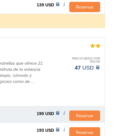
139
USD
Reservar
PRECIO MEDIO POR
NOCHE
estrellas que ofrece 21
47
USD
sfruta de tu estancia
 limpio, cómodo y
 negocios como de…
190
USD
Reservar
193
USD
Reservar