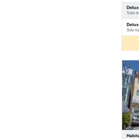
Pago
delu
en
todo i
hotel
Pago
delu
en
solo h
hotel
Pago
habi