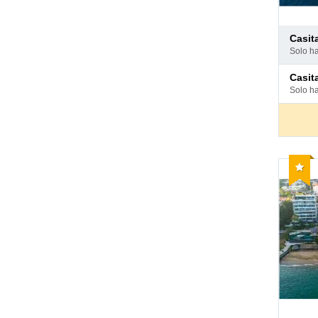
Pago
casi
en
solo h
hotel
Pago
casi
en
solo h
hotel
Reco