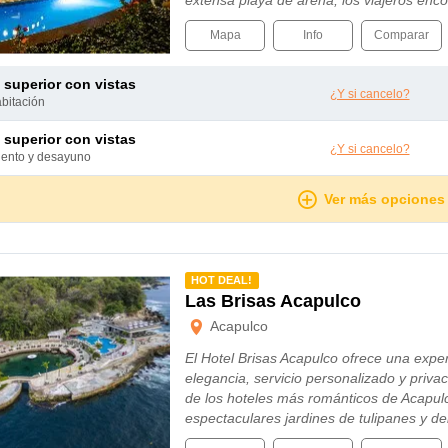
extensa playa de arena, los viajeros en
Mapa
Info
Comparar
e superior con vistas
¿Y si cancelo?
abitación
e superior con vistas
¿Y si cancelo?
miento y desayuno
Ver más opciones
mendado
HOT DEAL!
Las Brisas Acapulco
Acapulco
El Hotel Brisas Acapulco ofrece una exper
elegancia, servicio personalizado y priv
de los hoteles más románticos de Acapu
espectaculares jardines de tulipanes y 