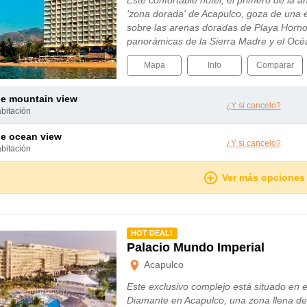
Este confortable hotel, el primero de la
'zona dorada' de Acapulco, goza de una e
sobre las arenas doradas de Playa Horno
panorámicas de la Sierra Madre y el Océ
Mapa
Info
Comparar
le mountain view
¿Y si cancelo?
abitación
le ocean view
¿Y si cancelo?
abitación
Ver más opciones
mendado
HOT DEAL!
Palacio Mundo Imperial
Acapulco
Este exclusivo complejo está situado en el
Diamante en Acapulco, una zona llena de 