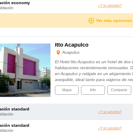
tación economy
¿Y si cancelo?
abitación
Ver más opciones
Itto Acapulco
Acapulco
El Hotel Itto Acapulco es un hotel de dos 
habitaciones recientemente renovadas. Di
en Acapulco y relájate en un alojamiento
asequible, ideal tanto para viajeros de
Mapa
Info
Comparar
tación standard
¿Y si cancelo?
abitación
tación standard
¿Y si cancelo?
abitación