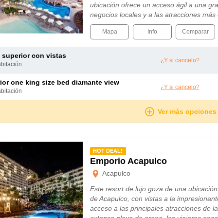
ubicación ofrece un acceso ágil a una gra
negocios locales y a las atracciones má
Mapa
Info
Comparar
e superior con vistas
¿Y si cancelo?
abitación
rior one king size bed diamante view
¿Y si cancelo?
abitación
Ver más opciones
mendado
HOT DEAL!
Emporio Acapulco
Acapulco
Este resort de lujo goza de una ubicación
de Acapulco, con vistas a la impresionant
acceso a las principales atracciones de l