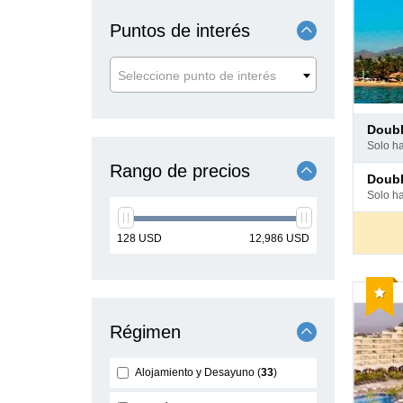
Puntos de interés
Seleccione punto de interés
Pago
doub
en
solo h
hotel
Rango de precios
Pago
doub
en
solo h
hotel
min
max
128
USD
12,986
USD
price
price
Reco
Régimen
Alojamiento y Desayuno
33