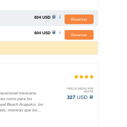
804
USD
Reservar
804
USD
Reservar
PRECIO MEDIO POR
NOCHE
 vacacional mexicana
327
USD
 vez como para los
yal Beach Acapulco, los
atis, mientras que los…