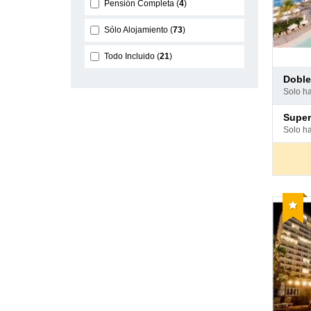
Pensión Completa
4
Sólo Alojamiento
73
Todo Incluido
21
Pago
dobl
en
solo h
hotel
Pago
supe
en
solo h
hotel
Reco