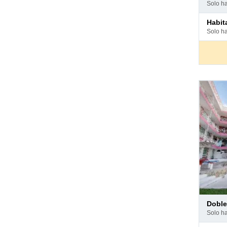
en
solo h
hotel
Pago
habi
en
solo h
hotel
Pago
dobl
en
solo h
hotel