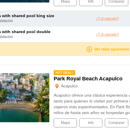
Mapa
Info
Comparar
ta with shared pool king size
¿Y si cancelo?
abitación
ta with shared pool double
¿Y si cancelo?
abitación
Ver más opciones
mendado
HOT DEAL!
Park Royal Beach Acapulco
Acapulco
Acapulco ofrece una clásica experiencia
tanto para quienes lo visitan por primera
viajeros más experimentados. En Park Ro
niños de hasta seis años se hospedan gr
Mapa
Info
Comparar