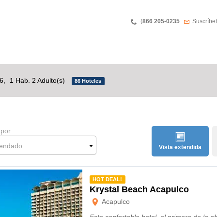
Phone
Boletín 
(
866 205-0235
Suscríbet
26,
1 Hab. 2 Adulto(s)
86 Hoteles
 por
endado
Vista extendida
mendado
HOT DEAL!
Krystal Beach Acapulco
Acapulco