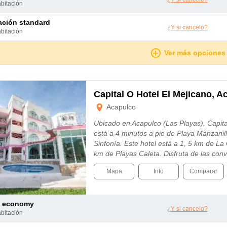
abitación
tación standard
¿Y si cancelo?
abitación
Ver más opciones
Capital O Hotel El Mejicano, A
Acapulco
Ubicado en Acapulco (Las Playas), Capita
está a 4 minutos a pie de Playa Manzanill
Sinfonía. Este hotel está a 1, 5 km de La 
km de Playas Caleta. Disfruta de las co
Mapa
Info
Comparar
e economy
¿Y si cancelo?
abitación