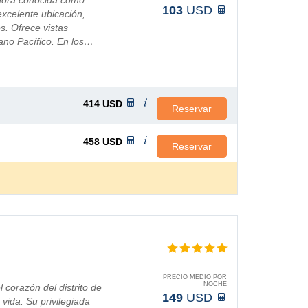
 ahora conocida como
103
USD
xcelente ubicación,
s. Ofrece vistas
ano Pacífico. En los…
414
USD
Reservar
458
USD
Reservar
PRECIO MEDIO POR
NOCHE
 corazón del distrito de
149
USD
vida. Su privilegiada