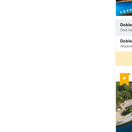
Pago
dobl
en
solo h
hotel
Pago
dobl
en
aloja
hotel
Reco