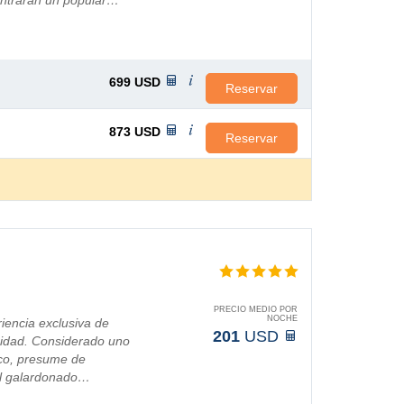
contrarán un popular…
699
USD
Reservar
873
USD
Reservar
PRECIO MEDIO POR
NOCHE
iencia exclusiva de
201
USD
acidad. Considerado uno
lco, presume de
del galardonado…