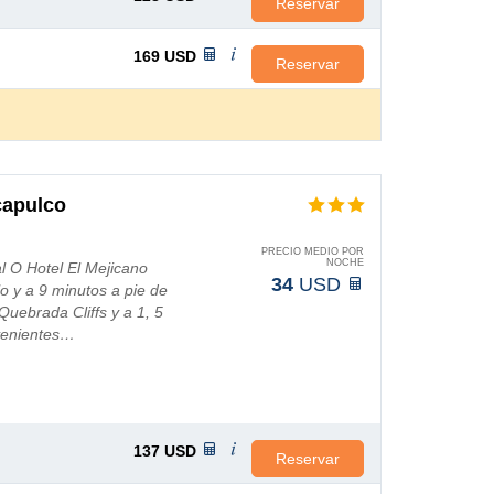
Reservar
169
USD
Reservar
capulco
PRECIO MEDIO POR
NOCHE
l O Hotel El Mejicano
34
USD
o y a 9 minutos a pie de
Quebrada Cliffs y a 1, 5
nvenientes…
137
USD
Reservar