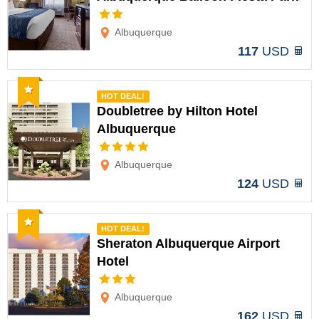
Opciones
Albuquerque
117
USD
Recomendado
HOT DEAL!
Doubletree by Hilton Hotel
Albuquerque
Opciones
Albuquerque
124
USD
Recomendado
HOT DEAL!
Sheraton Albuquerque Airport
Hotel
Opciones
Albuquerque
162
USD