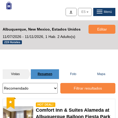
Acceso
ES
Menú
Albuquerque, New Mexico, Estados Unidos
Editar
11/07/2026 - 11/11/2026,
1 Hab. 2 Adulto(s)
219 Hoteles
Vistas
Resumen
Foto
Mapa
Filtrar resultados
Recomendado
HOT DEAL!
Comfort Inn & Suites Alameda at
Albuquerque Balloon Fiesta Park