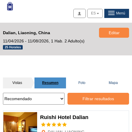
Acceso
ES
Menú
Dalian, Liaoning, China
Editar
11/04/2026 - 11/08/2026,
1 Hab. 2 Adulto(s)
25 Hoteles
Vistas
Resumen
Foto
Mapa
Filtrar resultados
Ruishi Hotel Dalian
Opciones