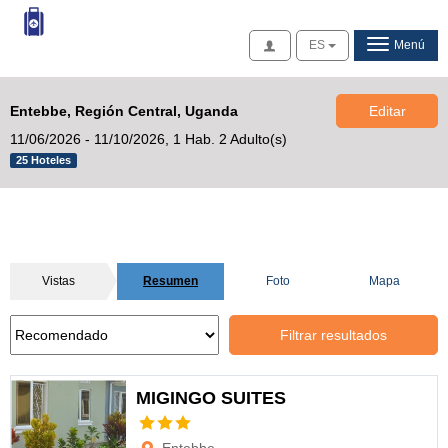
Acceso
ES
Menú
Entebbe, Región Central, Uganda
Editar
11/06/2026 - 11/10/2026,
1 Hab. 2 Adulto(s)
25 Hoteles
Vistas
Resumen
Foto
Mapa
Filtrar resultados
MIGINGO SUITES
Opciones