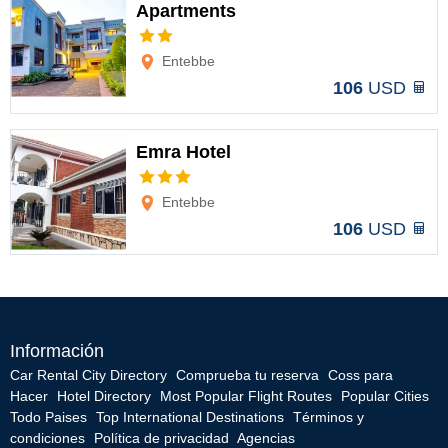
Apartments
Opciones
Entebbe
106
USD
Emra Hotel
Opciones
Entebbe
106
USD
Información
Car Rental City Directory
Comprueba tu reserva
Coss para
Hacer
Hotel Directory
Most Popular Flight Routes
Popular Cities
Todo Paises
Top International Destinations
Términos y
condiciones
Política de privacidad
Agencias