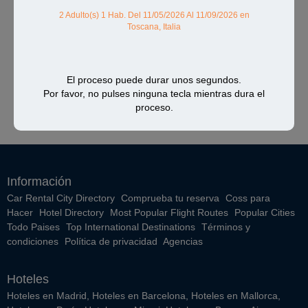
2 Adulto(s) 1 Hab.
Del 11/05/2026 Al 11/09/2026
en
Toscana, Italia
El proceso puede durar unos segundos.
Por favor, no pulses ninguna tecla mientras dura el
proceso.
Información
Car Rental City Directory
Comprueba tu reserva
Coss para
Hacer
Hotel Directory
Most Popular Flight Routes
Popular Cities
Todo Paises
Top International Destinations
Términos y
condiciones
Política de privacidad
Agencias
Hoteles
Hoteles en Madrid
,
Hoteles en Barcelona
,
Hoteles en Mallorca
,