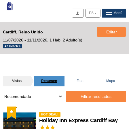
Acceso
ES
Menú
Cardiff, Reino Unido
Editar
11/07/2026 - 11/11/2026,
1 Hab. 2 Adulto(s)
47 Hoteles
Vistas
Resumen
Foto
Mapa
Filtrar resultados
Recomendado
HOT DEAL!
Holiday Inn Express Cardiff Bay