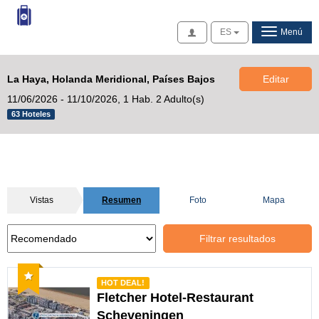
Acceso
ES
Menú
La Haya, Holanda Meridional, Países Bajos
Editar
11/06/2026 - 11/10/2026,
1 Hab. 2 Adulto(s)
63 Hoteles
Vistas
Resumen
Foto
Mapa
Filtrar resultados
Recomendado
HOT DEAL!
Fletcher Hotel-Restaurant
Scheveningen