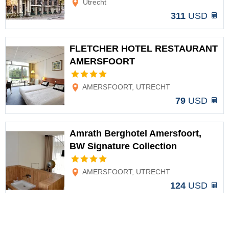
Utrecht
311
USD
FLETCHER HOTEL RESTAURANT
AMERSFOORT
Opciones
AMERSFOORT, UTRECHT
79
USD
Amrath Berghotel Amersfoort,
BW Signature Collection
Opciones
AMERSFOORT, UTRECHT
124
USD
Best Western City Hotel Woerden