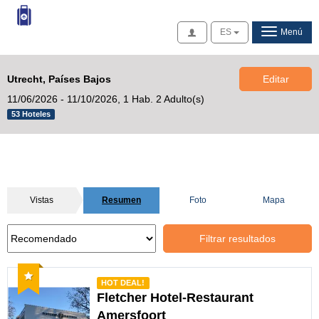
Acceso
ES
Menú
Utrecht, Países Bajos
Editar
11/06/2026 - 11/10/2026,
1 Hab. 2 Adulto(s)
53 Hoteles
Vistas
Resumen
Foto
Mapa
Filtrar resultados
Recomendado
HOT DEAL!
Fletcher Hotel-Restaurant
Amersfoort