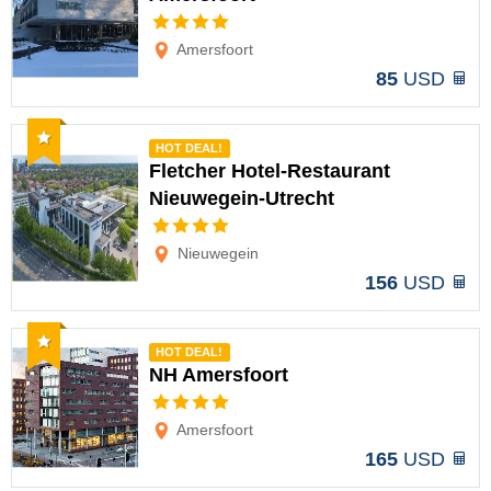
Opciones
Amersfoort
85
USD
Recomendado
HOT DEAL!
Fletcher Hotel-Restaurant
Nieuwegein-Utrecht
Opciones
Nieuwegein
156
USD
Recomendado
HOT DEAL!
NH Amersfoort
Opciones
Amersfoort
165
USD