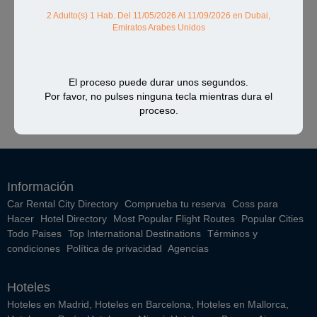
2 Adulto(s) 1 Hab.
Del 11/05/2026 Al 11/09/2026
en Dubai,
Emiratos Arabes Unidos
El proceso puede durar unos segundos.
Por favor, no pulses ninguna tecla mientras dura el
proceso.
Información
Car Rental City Directory
Comprueba tu reserva
Coss para
Hacer
Hotel Directory
Most Popular Flight Routes
Popular Cities
Todo Paises
Top International Destinations
Términos y
condiciones
Política de privacidad
Agencias
Hoteles
Hoteles en Madrid
,
Hoteles en Barcelona
,
Hoteles en Mallorca
,